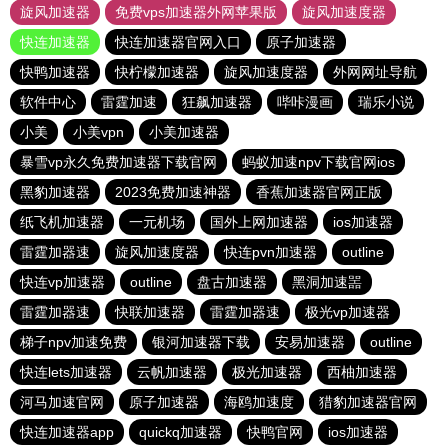
旋风加速器
免费vps加速器外网苹果版
旋风加速度器
快连加速器
快连加速器官网入口
原子加速器
快鸭加速器
快柠檬加速器
旋风加速度器
外网网址导航
软件中心
雷霆加速
狂飙加速器
哔咔漫画
瑞乐小说
小美
小美vpn
小美加速器
暴雪vp永久免费加速器下载官网
蚂蚁加速npv下载官网ios
黑豹加速器
2023免费加速神器
香蕉加速器官网正版
纸飞机加速器
一元机场
国外上网加速器
ios加速器
雷霆加器速
旋风加速度器
快连pvn加速器
outline
快连vp加速器
outline
盘古加速器
黑洞加速噐
雷霆加器速
快联加速器
雷霆加器速
极光vp加速器
梯子npv加速免费
银河加速器下载
安易加速器
outline
快连lets加速器
云帆加速器
极光加速器
西柚加速器
河马加速官网
原子加速器
海鸥加速度
猎豹加速器官网
快连加速器app
quickq加速器
快鸭官网
ios加速器