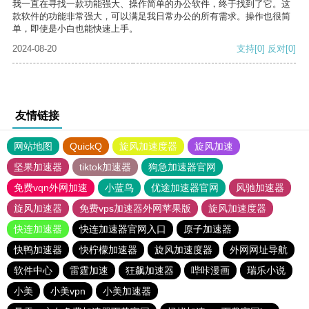
我一直在寻找一款功能强大、操作简单的办公软件，终于找到了它。这
款软件的功能非常强大，可以满足我日常办公的所有需求。操作也很简
单，即使是小白也能快速上手。
2024-08-20
支持
[0]
反对
[0]
友情链接
网站地图
QuickQ
旋风加速度器
旋风加速
坚果加速器
tiktok加速器
狗急加速器官网
免费vqn外网加速
小蓝鸟
优途加速器官网
风驰加速器
旋风加速器
免费vps加速器外网苹果版
旋风加速度器
快连加速器
快连加速器官网入口
原子加速器
快鸭加速器
快柠檬加速器
旋风加速度器
外网网址导航
软件中心
雷霆加速
狂飙加速器
哔咔漫画
瑞乐小说
小美
小美vpn
小美加速器