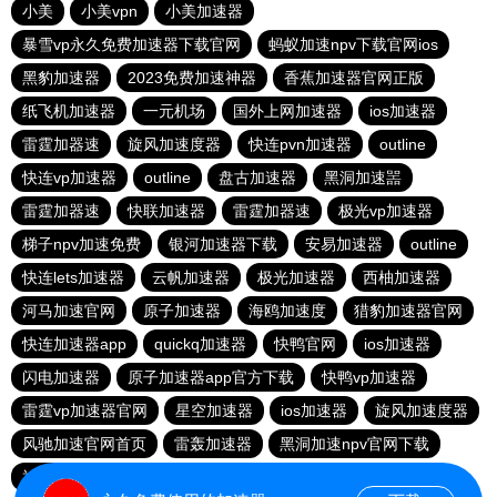
小美
小美vpn
小美加速器
暴雪vp永久免费加速器下载官网
蚂蚁加速npv下载官网ios
黑豹加速器
2023免费加速神器
香蕉加速器官网正版
纸飞机加速器
一元机场
国外上网加速器
ios加速器
雷霆加器速
旋风加速度器
快连pvn加速器
outline
快连vp加速器
outline
盘古加速器
黑洞加速噐
雷霆加器速
快联加速器
雷霆加器速
极光vp加速器
梯子npv加速免费
银河加速器下载
安易加速器
outline
快连lets加速器
云帆加速器
极光加速器
西柚加速器
河马加速官网
原子加速器
海鸥加速度
猎豹加速器官网
快连加速器app
quickq加速器
快鸭官网
ios加速器
闪电加速器
原子加速器app官方下载
快鸭vp加速器
雷霆vp加速器官网
星空加速器
ios加速器
旋风加速度器
风驰加速官网首页
雷轰加速器
黑洞加速npv官网下载
神灯vp加速器官网