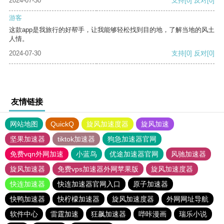
2024-07-30
支持
[0]
反对
[0]
游客
这款app是我旅行的好帮手，让我能够轻松找到目的地，了解当地的风土
人情。
2024-07-30
支持
[0]
反对
[0]
友情链接
网站地图
QuickQ
旋风加速度器
旋风加速
坚果加速器
tiktok加速器
狗急加速器官网
免费vqn外网加速
小蓝鸟
优途加速器官网
风驰加速器
旋风加速器
免费vps加速器外网苹果版
旋风加速度器
快连加速器
快连加速器官网入口
原子加速器
快鸭加速器
快柠檬加速器
旋风加速度器
外网网址导航
软件中心
雷霆加速
狂飙加速器
哔咔漫画
瑞乐小说