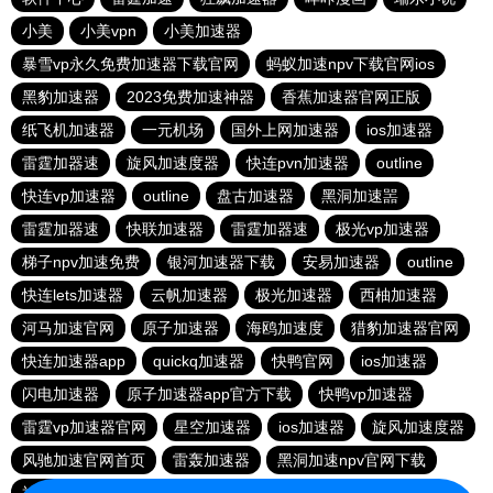
小美
小美vpn
小美加速器
暴雪vp永久免费加速器下载官网
蚂蚁加速npv下载官网ios
黑豹加速器
2023免费加速神器
香蕉加速器官网正版
纸飞机加速器
一元机场
国外上网加速器
ios加速器
雷霆加器速
旋风加速度器
快连pvn加速器
outline
快连vp加速器
outline
盘古加速器
黑洞加速噐
雷霆加器速
快联加速器
雷霆加器速
极光vp加速器
梯子npv加速免费
银河加速器下载
安易加速器
outline
快连lets加速器
云帆加速器
极光加速器
西柚加速器
河马加速官网
原子加速器
海鸥加速度
猎豹加速器官网
快连加速器app
quickq加速器
快鸭官网
ios加速器
闪电加速器
原子加速器app官方下载
快鸭vp加速器
雷霆vp加速器官网
星空加速器
ios加速器
旋风加速度器
风驰加速官网首页
雷轰加速器
黑洞加速npv官网下载