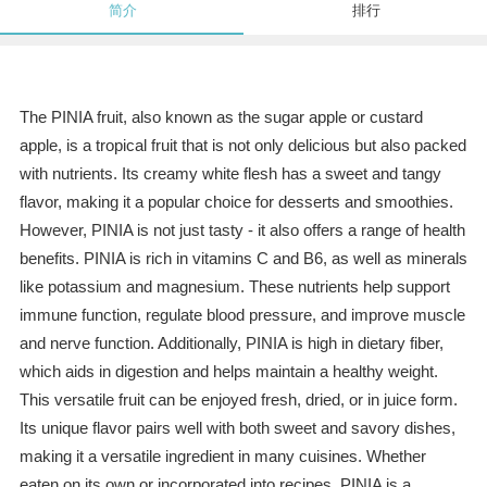
简介
排行
The PINIA fruit, also known as the sugar apple or custard
apple, is a tropical fruit that is not only delicious but also packed
with nutrients. Its creamy white flesh has a sweet and tangy
flavor, making it a popular choice for desserts and smoothies.
However, PINIA is not just tasty - it also offers a range of health
benefits. PINIA is rich in vitamins C and B6, as well as minerals
like potassium and magnesium. These nutrients help support
immune function, regulate blood pressure, and improve muscle
and nerve function. Additionally, PINIA is high in dietary fiber,
which aids in digestion and helps maintain a healthy weight.
This versatile fruit can be enjoyed fresh, dried, or in juice form.
Its unique flavor pairs well with both sweet and savory dishes,
making it a versatile ingredient in many cuisines. Whether
eaten on its own or incorporated into recipes, PINIA is a