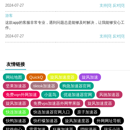
2024-07-27
支持
[0]
反对
[0]
游客
这款app的客服非常专业，遇到问题总是能够及时解决，让我能够安心工
作。
2024-07-27
支持
[0]
反对
[0]
友情链接
网站地图
QuickQ
旋风加速度器
旋风加速
坚果加速器
tiktok加速器
狗急加速器官网
免费vqn外网加速
小蓝鸟
优途加速器官网
风驰加速器
旋风加速器
免费vps加速器外网苹果版
旋风加速度器
快连加速器
快连加速器官网入口
原子加速器
快鸭加速器
快柠檬加速器
旋风加速度器
外网网址导航
软件中心
雷霆加速
狂飙加速器
哔咔漫画
瑞乐小说