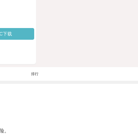
PC下载
排行
险。