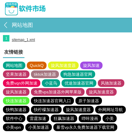
网站地图
1
sitemap_1.xml
友情链接
网站地图
QuickQ
旋风加速度器
旋风加速
坚果加速器
tiktok加速器
狗急加速器官网
免费vqn外网加速
小蓝鸟
优途加速器官网
风驰加速器
旋风加速器
免费vps加速器外网苹果版
旋风加速度器
快连加速器
快连加速器官网入口
原子加速器
快鸭加速器
快柠檬加速器
旋风加速度器
外网网址导航
软件中心
雷霆加速
狂飙加速器
哔咔漫画
小美
小美vpn
小美加速器
暴雪vp永久免费加速器下载官网