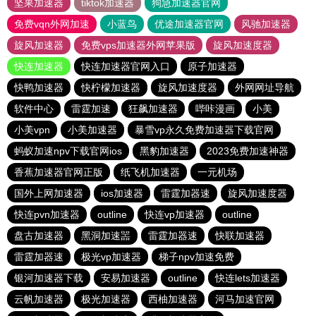
坚果加速器
tiktok加速器
狗急加速器官网
免费vqn外网加速
小蓝鸟
优途加速器官网
风驰加速器
旋风加速器
免费vps加速器外网苹果版
旋风加速度器
快连加速器
快连加速器官网入口
原子加速器
快鸭加速器
快柠檬加速器
旋风加速度器
外网网址导航
软件中心
雷霆加速
狂飙加速器
哔咔漫画
小美
小美vpn
小美加速器
暴雪vp永久免费加速器下载官网
蚂蚁加速npv下载官网ios
黑豹加速器
2023免费加速神器
香蕉加速器官网正版
纸飞机加速器
一元机场
国外上网加速器
ios加速器
雷霆加器速
旋风加速度器
快连pvn加速器
outline
快连vp加速器
outline
盘古加速器
黑洞加速噐
雷霆加器速
快联加速器
雷霆加器速
极光vp加速器
梯子npv加速免费
银河加速器下载
安易加速器
outline
快连lets加速器
云帆加速器
极光加速器
西柚加速器
河马加速官网