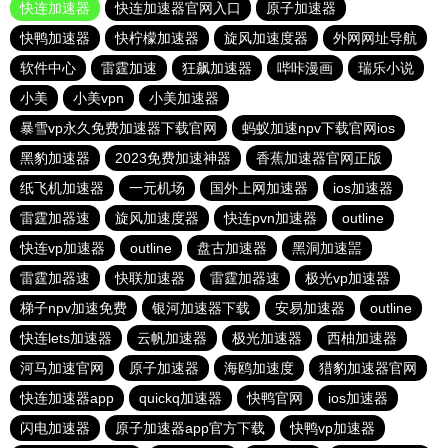
快连加速器
快连加速器官网入口
原子加速器
快鸭加速器
快柠檬加速器
旋风加速度器
外网网址导航
软件中心
雷霆加速
狂飙加速器
哔咔漫画
瑞乐小说
小美
小美vpn
小美加速器
暴雪vp永久免费加速器下载官网
蚂蚁加速npv下载官网ios
黑豹加速器
2023免费加速神器
香蕉加速器官网正版
纸飞机加速器
一元机场
国外上网加速器
ios加速器
雷霆加器速
旋风加速度器
快连pvn加速器
outline
快连vp加速器
outline
盘古加速器
黑洞加速噐
雷霆加器速
快联加速器
雷霆加器速
极光vp加速器
梯子npv加速免费
银河加速器下载
安易加速器
outline
快连lets加速器
云帆加速器
极光加速器
西柚加速器
河马加速官网
原子加速器
海鸥加速度
猎豹加速器官网
快连加速器app
quickq加速器
快鸭官网
ios加速器
闪电加速器
原子加速器app官方下载
快鸭vp加速器