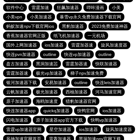
软件中心
雷霆加速
狂飙加速器
哔咔漫画
小美
小美vpn
小美加速器
暴雪vp永久免费加速器下载官网
蚂蚁加速npv下载官网ios
黑豹加速器
2023免费加速神器
香蕉加速器官网正版
纸飞机加速器
一元机场
国外上网加速器
ios加速器
雷霆加器速
旋风加速度器
快连pvn加速器
outline
快连vp加速器
outline
盘古加速器
黑洞加速噐
雷霆加器速
快联加速器
雷霆加器速
极光vp加速器
梯子npv加速免费
银河加速器下载
安易加速器
outline
快连lets加速器
云帆加速器
极光加速器
西柚加速器
河马加速官网
原子加速器
海鸥加速度
猎豹加速器官网
快连加速器app
quickq加速器
快鸭官网
ios加速器
闪电加速器
原子加速器app官方下载
快鸭vp加速器
雷霆vp加速器官网
星空加速器
ios加速器
旋风加速度器
风驰加速官网首页
雷轰加速器
黑洞加速npv官网下载