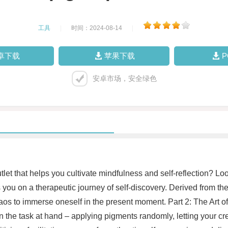
工具
|
时间：2024-08-14
|
卓下载
苹果下载
安卓市场，安全绿色
tlet that helps you cultivate mindfulness and self-reflection? Loo
 you on a therapeutic journey of self-discovery. Derived from th
aos to immerse oneself in the present moment. Part 2: The Art 
 the task at hand – applying pigments randomly, letting your cre