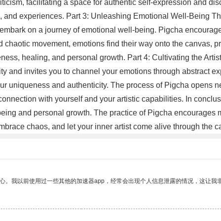
ticism, facilitating a space for authentic self-expression and d
ts, and experiences. Part 3: Unleashing Emotional Well-Being Th
 embark on a journey of emotional well-being. Pigcha encourages
d chaotic movement, emotions find their way onto the canvas, pro
ess, healing, and personal growth. Part 4: Cultivating the Artist
vity and invites you to channel your emotions through abstract ex
our uniqueness and authenticity. The process of Pigcha opens n
connection with yourself and your artistic capabilities. In concl
l-being and personal growth. The practice of Pigcha encourages 
mbrace chaos, and let your inner artist come alive through the c
放心。我以前使用过一些其他的加速器app，经常会出现个人信息泄露的情况，这让我