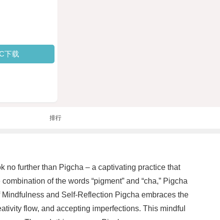
PC下载
排行
k no further than Pigcha – a captivating practice that
e combination of the words “pigment” and “cha,” Pigcha
of Mindfulness and Self-Reflection Pigcha embraces the
ativity flow, and accepting imperfections. This mindful