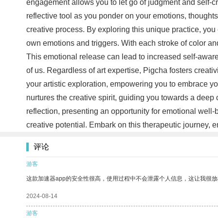
engagement allows you to let go of judgment and self-cri
reflective tool as you ponder on your emotions, though
creative process. By exploring this unique practice, you
own emotions and triggers. With each stroke of color an
This emotional release can lead to increased self-awaren
of us. Regardless of art expertise, Pigcha fosters creati
your artistic exploration, empowering you to embrace y
nurtures the creative spirit, guiding you towards a deep 
reflection, presenting an opportunity for emotional wel
creative potential. Embark on this therapeutic journey, e
评论
游客
这款加速器app的安全性很高，使用过程中不会泄露个人信息，这让我很
2024-08-14
游客