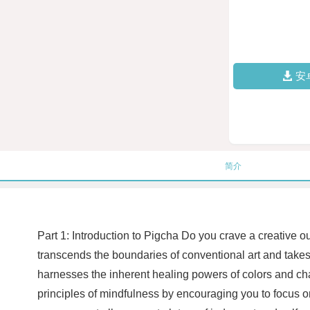
安
简介
Part 1: Introduction to Pigcha Do you crave a creative ou
transcends the boundaries of conventional art and takes
harnesses the inherent healing powers of colors and ch
principles of mindfulness by encouraging you to focus on