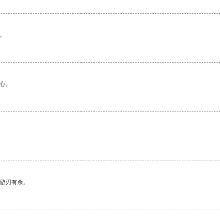
。
心。
中游刃有余。