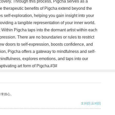
iscovery. Through this process, Pigcha serves as a
e therapeutic benefits of Pigcha extend beyond the
 self-exploration, helping you gain insight into your
viding a tangible representation of your inner world.
 Within Pigcha taps into the dormant artist within each
pression. There are no boundaries or rules to restrict
ew doors to self-expression, boosts confidence, and
usion, Pigcha offers a gateway to mindfulness and self-
mindfulness, explores emotions, and taps into our
aptivating art form of Pigcha.#3#
非常担心。
支持
[0]
反对
[0]