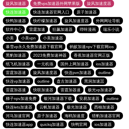
旋风加速器
免费vps加速器外网苹果版
旋风加速度器
快连加速器
快连加速器官网入口
原子加速器
快鸭加速器
快柠檬加速器
旋风加速度器
外网网址导航
软件中心
雷霆加速
狂飙加速器
哔咔漫画
瑞乐小说
小美
小美vpn
小美加速器
暴雪vp永久免费加速器下载官网
蚂蚁加速npv下载官网ios
黑豹加速器
2023免费加速神器
香蕉加速器官网正版
纸飞机加速器
一元机场
国外上网加速器
ios加速器
雷霆加器速
旋风加速度器
快连pvn加速器
outline
快连vp加速器
outline
盘古加速器
黑洞加速噐
雷霆加器速
快联加速器
雷霆加器速
极光vp加速器
梯子npv加速免费
银河加速器下载
安易加速器
outline
快连lets加速器
云帆加速器
极光加速器
西柚加速器
河马加速官网
原子加速器
海鸥加速度
猎豹加速器官网
快连加速器app
quickq加速器
快鸭官网
ios加速器