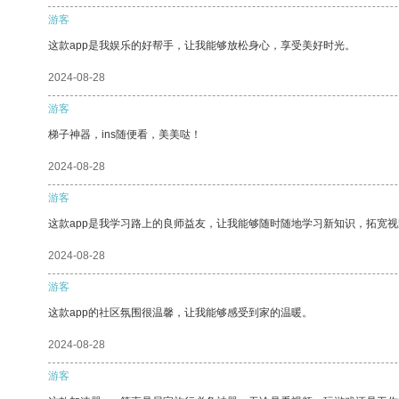
游客
这款app是我娱乐的好帮手，让我能够放松身心，享受美好时光。
2024-08-28
游客
梯子神器，ins随便看，美美哒！
2024-08-28
游客
这款app是我学习路上的良师益友，让我能够随时随地学习新知识，拓宽视
2024-08-28
游客
这款app的社区氛围很温馨，让我能够感受到家的温暖。
2024-08-28
游客