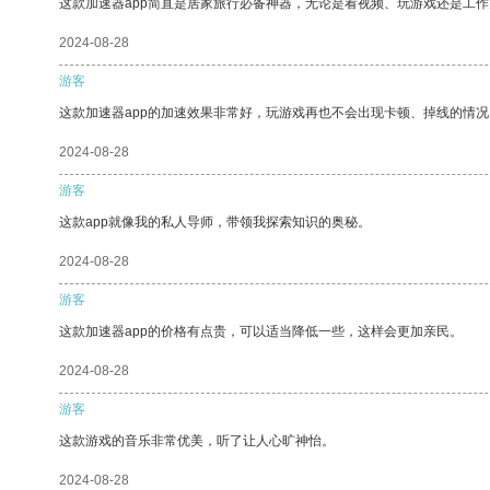
这款加速器app简直是居家旅行必备神器，无论是看视频、玩游戏还是工
2024-08-28
游客
这款加速器app的加速效果非常好，玩游戏再也不会出现卡顿、掉线的情况
2024-08-28
游客
这款app就像我的私人导师，带领我探索知识的奥秘。
2024-08-28
游客
这款加速器app的价格有点贵，可以适当降低一些，这样会更加亲民。
2024-08-28
游客
这款游戏的音乐非常优美，听了让人心旷神怡。
2024-08-28