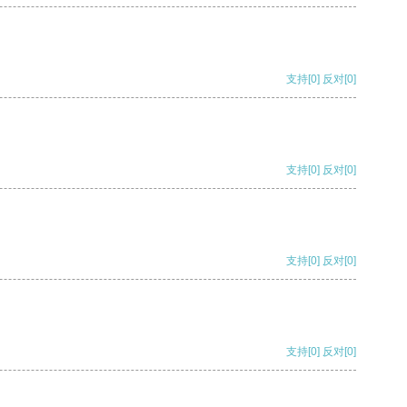
支持
[0]
反对
[0]
支持
[0]
反对
[0]
支持
[0]
反对
[0]
支持
[0]
反对
[0]