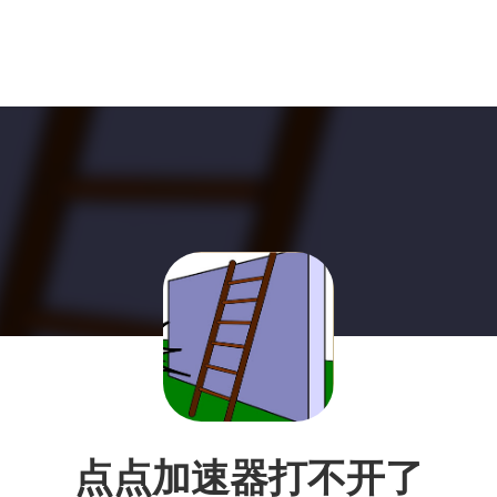
点点加速器打不开了