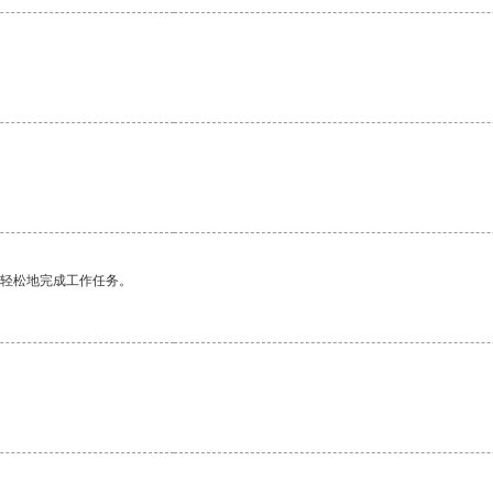
更轻松地完成工作任务。