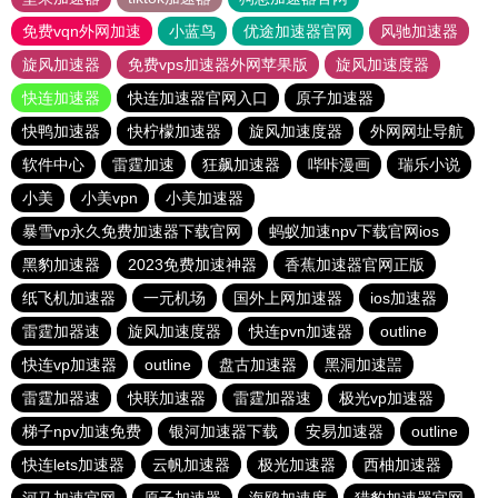
免费vqn外网加速
小蓝鸟
优途加速器官网
风驰加速器
旋风加速器
免费vps加速器外网苹果版
旋风加速度器
快连加速器
快连加速器官网入口
原子加速器
快鸭加速器
快柠檬加速器
旋风加速度器
外网网址导航
软件中心
雷霆加速
狂飙加速器
哔咔漫画
瑞乐小说
小美
小美vpn
小美加速器
暴雪vp永久免费加速器下载官网
蚂蚁加速npv下载官网ios
黑豹加速器
2023免费加速神器
香蕉加速器官网正版
纸飞机加速器
一元机场
国外上网加速器
ios加速器
雷霆加器速
旋风加速度器
快连pvn加速器
outline
快连vp加速器
outline
盘古加速器
黑洞加速噐
雷霆加器速
快联加速器
雷霆加器速
极光vp加速器
梯子npv加速免费
银河加速器下载
安易加速器
outline
快连lets加速器
云帆加速器
极光加速器
西柚加速器