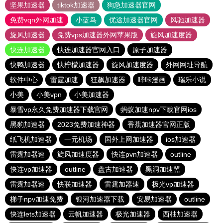
坚果加速器
tiktok加速器
狗急加速器官网
免费vqn外网加速
小蓝鸟
优途加速器官网
风驰加速器
旋风加速器
免费vps加速器外网苹果版
旋风加速度器
快连加速器
快连加速器官网入口
原子加速器
快鸭加速器
快柠檬加速器
旋风加速度器
外网网址导航
软件中心
雷霆加速
狂飙加速器
哔咔漫画
瑞乐小说
小美
小美vpn
小美加速器
暴雪vp永久免费加速器下载官网
蚂蚁加速npv下载官网ios
黑豹加速器
2023免费加速神器
香蕉加速器官网正版
纸飞机加速器
一元机场
国外上网加速器
ios加速器
雷霆加器速
旋风加速度器
快连pvn加速器
outline
快连vp加速器
outline
盘古加速器
黑洞加速噐
雷霆加器速
快联加速器
雷霆加器速
极光vp加速器
梯子npv加速免费
银河加速器下载
安易加速器
outline
快连lets加速器
云帆加速器
极光加速器
西柚加速器