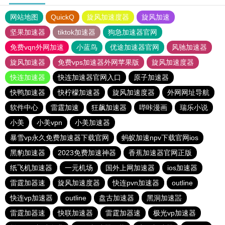
网站地图
QuickQ
旋风加速度器
旋风加速
坚果加速器
tiktok加速器
狗急加速器官网
免费vqn外网加速
小蓝鸟
优途加速器官网
风驰加速器
旋风加速器
免费vps加速器外网苹果版
旋风加速度器
快连加速器
快连加速器官网入口
原子加速器
快鸭加速器
快柠檬加速器
旋风加速度器
外网网址导航
软件中心
雷霆加速
狂飙加速器
哔咔漫画
瑞乐小说
小美
小美vpn
小美加速器
暴雪vp永久免费加速器下载官网
蚂蚁加速npv下载官网ios
黑豹加速器
2023免费加速神器
香蕉加速器官网正版
纸飞机加速器
一元机场
国外上网加速器
ios加速器
雷霆加器速
旋风加速度器
快连pvn加速器
outline
快连vp加速器
outline
盘古加速器
黑洞加速噐
雷霆加器速
快联加速器
雷霆加器速
极光vp加速器