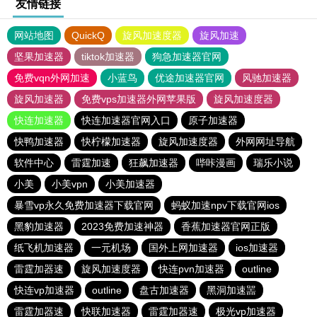
友情链接
网站地图
QuickQ
旋风加速度器
旋风加速
坚果加速器
tiktok加速器
狗急加速器官网
免费vqn外网加速
小蓝鸟
优途加速器官网
风驰加速器
旋风加速器
免费vps加速器外网苹果版
旋风加速度器
快连加速器
快连加速器官网入口
原子加速器
快鸭加速器
快柠檬加速器
旋风加速度器
外网网址导航
软件中心
雷霆加速
狂飙加速器
哔咔漫画
瑞乐小说
小美
小美vpn
小美加速器
暴雪vp永久免费加速器下载官网
蚂蚁加速npv下载官网ios
黑豹加速器
2023免费加速神器
香蕉加速器官网正版
纸飞机加速器
一元机场
国外上网加速器
ios加速器
雷霆加器速
旋风加速度器
快连pvn加速器
outline
快连vp加速器
outline
盘古加速器
黑洞加速噐
雷霆加器速
快联加速器
雷霆加器速
极光vp加速器