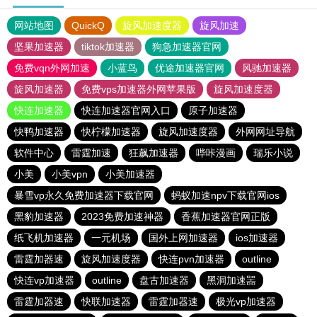
网站地图
QuickQ
旋风加速度器
旋风加速
坚果加速器
tiktok加速器
狗急加速器官网
免费vqn外网加速
小蓝鸟
优途加速器官网
风驰加速器
旋风加速器
免费vps加速器外网苹果版
旋风加速度器
快连加速器
快连加速器官网入口
原子加速器
快鸭加速器
快柠檬加速器
旋风加速度器
外网网址导航
软件中心
雷霆加速
狂飙加速器
哔咔漫画
瑞乐小说
小美
小美vpn
小美加速器
暴雪vp永久免费加速器下载官网
蚂蚁加速npv下载官网ios
黑豹加速器
2023免费加速神器
香蕉加速器官网正版
纸飞机加速器
一元机场
国外上网加速器
ios加速器
雷霆加器速
旋风加速度器
快连pvn加速器
outline
快连vp加速器
outline
盘古加速器
黑洞加速噐
雷霆加器速
快联加速器
雷霆加器速
极光vp加速器