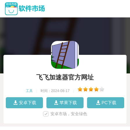
飞飞加速器官方网址
工具
|
时间：2024-08-17
|
安卓下载
苹果下载
PC下载
安卓市场，安全绿色