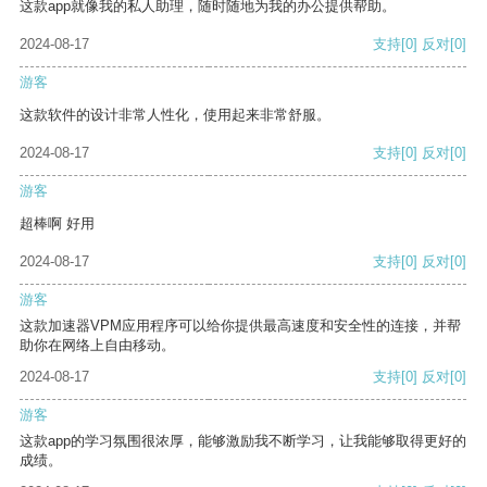
这款app就像我的私人助理，随时随地为我的办公提供帮助。
2024-08-17
支持
[0]
反对
[0]
游客
这款软件的设计非常人性化，使用起来非常舒服。
2024-08-17
支持
[0]
反对
[0]
游客
超棒啊 好用
2024-08-17
支持
[0]
反对
[0]
游客
这款加速器VPM应用程序可以给你提供最高速度和安全性的连接，并帮
助你在网络上自由移动。
2024-08-17
支持
[0]
反对
[0]
游客
这款app的学习氛围很浓厚，能够激励我不断学习，让我能够取得更好的
成绩。