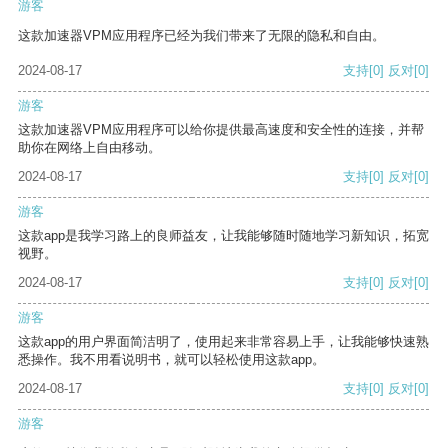
游客
这款加速器VPM应用程序已经为我们带来了无限的隐私和自由。
2024-08-17
支持
[0]
反对
[0]
游客
这款加速器VPM应用程序可以给你提供最高速度和安全性的连接，并帮
助你在网络上自由移动。
2024-08-17
支持
[0]
反对
[0]
游客
这款app是我学习路上的良师益友，让我能够随时随地学习新知识，拓宽
视野。
2024-08-17
支持
[0]
反对
[0]
游客
这款app的用户界面简洁明了，使用起来非常容易上手，让我能够快速熟
悉操作。我不用看说明书，就可以轻松使用这款app。
2024-08-17
支持
[0]
反对
[0]
游客