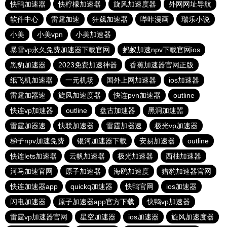
快鸭加速器
快柠檬加速器
旋风加速度器
外网网址导航
软件中心
雷霆加速
狂飙加速器
哔咔漫画
瑞乐小说
小美
小美vpn
小美加速器
暴雪vp永久免费加速器下载官网
蚂蚁加速npv下载官网ios
黑豹加速器
2023免费加速神器
香蕉加速器官网正版
纸飞机加速器
一元机场
国外上网加速器
ios加速器
雷霆加器速
旋风加速度器
快连pvn加速器
outline
快连vp加速器
outline
盘古加速器
黑洞加速噐
雷霆加器速
快联加速器
雷霆加器速
极光vp加速器
梯子npv加速免费
银河加速器下载
安易加速器
outline
快连lets加速器
云帆加速器
极光加速器
西柚加速器
河马加速官网
原子加速器
海鸥加速度
猎豹加速器官网
快连加速器app
quickq加速器
快鸭官网
ios加速器
闪电加速器
原子加速器app官方下载
快鸭vp加速器
雷霆vp加速器官网
星空加速器
ios加速器
旋风加速度器