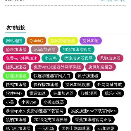
友情链接
网站地图
QuickQ
旋风加速度器
旋风加速
坚果加速器
tiktok加速器
狗急加速器官网
免费vqn外网加速
小蓝鸟
优途加速器官网
风驰加速器
旋风加速器
免费vps加速器外网苹果版
旋风加速度器
快连加速器
快连加速器官网入口
原子加速器
快鸭加速器
快柠檬加速器
旋风加速度器
外网网址导航
软件中心
雷霆加速
狂飙加速器
哔咔漫画
瑞乐小说
小美
小美vpn
小美加速器
暴雪vp永久免费加速器下载官网
蚂蚁加速npv下载官网ios
黑豹加速器
2023免费加速神器
香蕉加速器官网正版
纸飞机加速器
一元机场
国外上网加速器
ios加速器