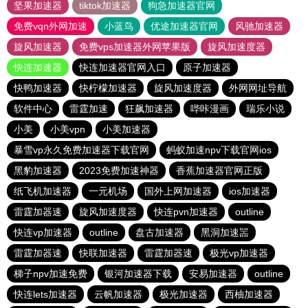
坚果加速器
tiktok加速器
狗急加速器官网
免费vqn外网加速
小蓝鸟
优途加速器官网
风驰加速器
旋风加速器
免费vps加速器外网苹果版
旋风加速度器
快连加速器
快连加速器官网入口
原子加速器
快鸭加速器
快柠檬加速器
旋风加速度器
外网网址导航
软件中心
雷霆加速
狂飙加速器
哔咔漫画
瑞乐小说
小美
小美vpn
小美加速器
暴雪vp永久免费加速器下载官网
蚂蚁加速npv下载官网ios
黑豹加速器
2023免费加速神器
香蕉加速器官网正版
纸飞机加速器
一元机场
国外上网加速器
ios加速器
雷霆加器速
旋风加速度器
快连pvn加速器
outline
快连vp加速器
outline
盘古加速器
黑洞加速噐
雷霆加器速
快联加速器
雷霆加器速
极光vp加速器
梯子npv加速免费
银河加速器下载
安易加速器
outline
快连lets加速器
云帆加速器
极光加速器
西柚加速器