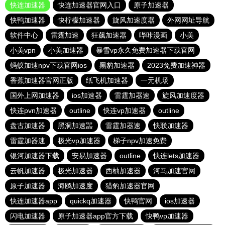
快连加速器
快连加速器官网入口
原子加速器
快鸭加速器
快柠檬加速器
旋风加速度器
外网网址导航
软件中心
雷霆加速
狂飙加速器
哔咔漫画
小美
小美vpn
小美加速器
暴雪vp永久免费加速器下载官网
蚂蚁加速npv下载官网ios
黑豹加速器
2023免费加速神器
香蕉加速器官网正版
纸飞机加速器
一元机场
国外上网加速器
ios加速器
雷霆加器速
旋风加速度器
快连pvn加速器
outline
快连vp加速器
outline
盘古加速器
黑洞加速噐
雷霆加器速
快联加速器
雷霆加器速
极光vp加速器
梯子npv加速免费
银河加速器下载
安易加速器
outline
快连lets加速器
云帆加速器
极光加速器
西柚加速器
河马加速官网
原子加速器
海鸥加速度
猎豹加速器官网
快连加速器app
quickq加速器
快鸭官网
ios加速器
闪电加速器
原子加速器app官方下载
快鸭vp加速器