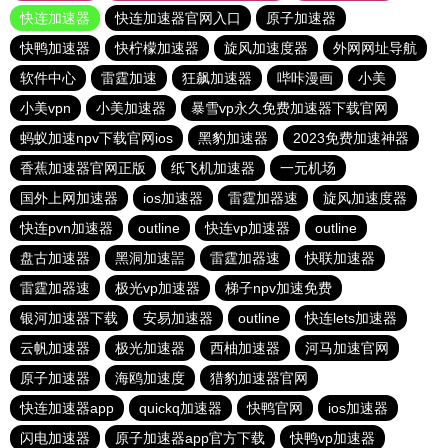
快连加速器
快连加速器官网入口
原子加速器
快鸭加速器
快柠檬加速器
旋风加速度器
外网网址导航
软件中心
雷霆加速
狂飙加速器
哔咔漫画
小美
小美vpn
小美加速器
暴雪vp永久免费加速器下载官网
蚂蚁加速npv下载官网ios
黑豹加速器
2023免费加速神器
香蕉加速器官网正版
纸飞机加速器
一元机场
国外上网加速器
ios加速器
雷霆加器速
旋风加速度器
快连pvn加速器
outline
快连vp加速器
outline
盘古加速器
黑洞加速噐
雷霆加器速
快联加速器
雷霆加器速
极光vp加速器
梯子npv加速免费
银河加速器下载
安易加速器
outline
快连lets加速器
云帆加速器
极光加速器
西柚加速器
河马加速官网
原子加速器
海鸥加速度
猎豹加速器官网
快连加速器app
quickq加速器
快鸭官网
ios加速器
闪电加速器
原子加速器app官方下载
快鸭vp加速器