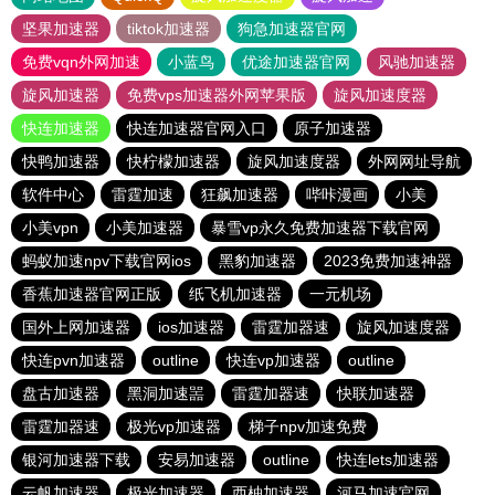
坚果加速器
tiktok加速器
狗急加速器官网
免费vqn外网加速
小蓝鸟
优途加速器官网
风驰加速器
旋风加速器
免费vps加速器外网苹果版
旋风加速度器
快连加速器
快连加速器官网入口
原子加速器
快鸭加速器
快柠檬加速器
旋风加速度器
外网网址导航
软件中心
雷霆加速
狂飙加速器
哔咔漫画
小美
小美vpn
小美加速器
暴雪vp永久免费加速器下载官网
蚂蚁加速npv下载官网ios
黑豹加速器
2023免费加速神器
香蕉加速器官网正版
纸飞机加速器
一元机场
国外上网加速器
ios加速器
雷霆加器速
旋风加速度器
快连pvn加速器
outline
快连vp加速器
outline
盘古加速器
黑洞加速噐
雷霆加器速
快联加速器
雷霆加器速
极光vp加速器
梯子npv加速免费
银河加速器下载
安易加速器
outline
快连lets加速器
云帆加速器
极光加速器
西柚加速器
河马加速官网