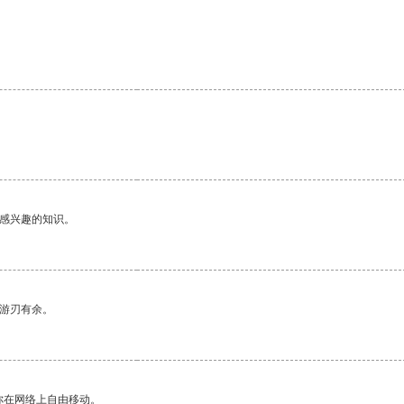
。
己感兴趣的知识。
中游刃有余。
你在网络上自由移动。