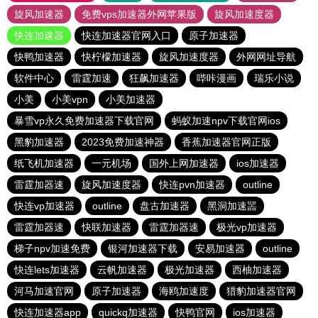
旋风加速器
免费vps加速器外网苹果版
旋风加速度器
快连加速器
快连加速器官网入口
原子加速器
快鸭加速器
快柠檬加速器
旋风加速度器
外网网址导航
软件中心
雷霆加速
狂飙加速器
哔咔漫画
瑞乐小说
小美
小美vpn
小美加速器
暴雪vp永久免费加速器下载官网
蚂蚁加速npv下载官网ios
黑豹加速器
2023免费加速神器
香蕉加速器官网正版
纸飞机加速器
一元机场
国外上网加速器
ios加速器
雷霆加器速
旋风加速度器
快连pvn加速器
outline
快连vp加速器
outline
盘古加速器
黑洞加速噐
雷霆加器速
快联加速器
雷霆加器速
极光vp加速器
梯子npv加速免费
银河加速器下载
安易加速器
outline
快连lets加速器
云帆加速器
极光加速器
西柚加速器
河马加速官网
原子加速器
海鸥加速度
猎豹加速器官网
快连加速器app
quickq加速器
快鸭官网
ios加速器