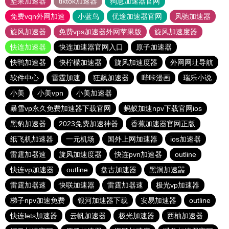
坚果加速器
tiktok加速器
狗急加速器官网
免费vqn外网加速
小蓝鸟
优途加速器官网
风驰加速器
旋风加速器
免费vps加速器外网苹果版
旋风加速度器
快连加速器
快连加速器官网入口
原子加速器
快鸭加速器
快柠檬加速器
旋风加速度器
外网网址导航
软件中心
雷霆加速
狂飙加速器
哔咔漫画
瑞乐小说
小美
小美vpn
小美加速器
暴雪vp永久免费加速器下载官网
蚂蚁加速npv下载官网ios
黑豹加速器
2023免费加速神器
香蕉加速器官网正版
纸飞机加速器
一元机场
国外上网加速器
ios加速器
雷霆加器速
旋风加速度器
快连pvn加速器
outline
快连vp加速器
outline
盘古加速器
黑洞加速噐
雷霆加器速
快联加速器
雷霆加器速
极光vp加速器
梯子npv加速免费
银河加速器下载
安易加速器
outline
快连lets加速器
云帆加速器
极光加速器
西柚加速器