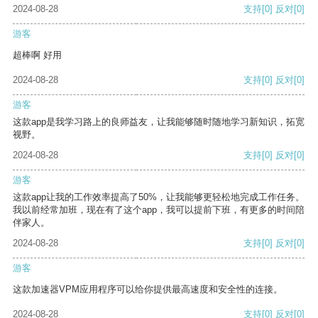
2024-08-28
支持
[0]
反对
[0]
游客
超棒啊 好用
2024-08-28
支持
[0]
反对
[0]
游客
这款app是我学习路上的良师益友，让我能够随时随地学习新知识，拓宽
视野。
2024-08-28
支持
[0]
反对
[0]
游客
这款app让我的工作效率提高了50%，让我能够更轻松地完成工作任务。
我以前经常加班，现在有了这个app，我可以提前下班，有更多的时间陪
伴家人。
2024-08-28
支持
[0]
反对
[0]
游客
这款加速器VPM应用程序可以给你提供最高速度和安全性的连接。
2024-08-28
支持
[0]
反对
[0]