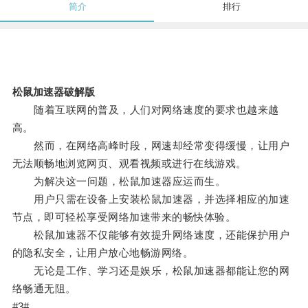
简介
排行
松鼠加速器破解版
随着互联网的普及，人们对网络速度的要求也越来越
高。
然而，在网络高峰时段，网速却经常变得缓慢，让用户
无法顺畅地浏览网页、观看视频或进行在线游戏。
为解决这一问题，松鼠加速器应运而生。
用户只需在设备上安装松鼠加速器，并选择相应的加速
节点，即可轻松享受网络加速带来的畅快体验。
松鼠加速器不仅能够有效提升网络速度，还能保护用户
的隐私安全，让用户放心地畅游网络。
无论是工作、学习还是娱乐，松鼠加速器都能让您的网
络畅通无阻。
#3#