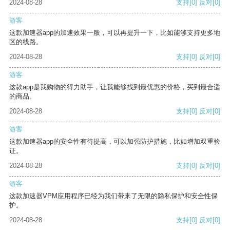
2024-08-28
支持
[0]
反对
[0]
游客
这款加速器app的加速效果一般，可以再提升一下，比如能够支持更多地
区的线路。
2024-08-28
支持
[0]
反对
[0]
游客
这款app是我购物的得力助手，让我能够找到最优惠的价格，买到最合适
的商品。
2024-08-28
支持
[0]
反对
[0]
游客
这款加速器app的安全性有待提高，可以加强防护措施，比如增加双重验
证。
2024-08-28
支持
[0]
反对
[0]
游客
这款加速器VPM应用程序已经为我们带来了无限的隐私保护和安全性保
护。
2024-08-28
支持
[0]
反对
[0]