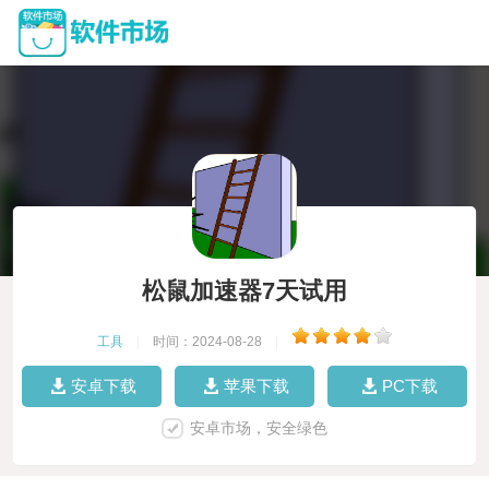
松鼠加速器7天试用
工具
|
时间：2024-08-28
|
安卓下载
苹果下载
PC下载
安卓市场，安全绿色