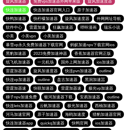
旋风加速器
免费vps加速器外网苹果版
旋风加速度器
快连加速器
快连加速器官网入口
原子加速器
快鸭加速器
快柠檬加速器
旋风加速度器
外网网址导航
软件中心
雷霆加速
狂飙加速器
哔咔漫画
瑞乐小说
小美
小美vpn
小美加速器
暴雪vp永久免费加速器下载官网
蚂蚁加速npv下载官网ios
黑豹加速器
2023免费加速神器
香蕉加速器官网正版
纸飞机加速器
一元机场
国外上网加速器
ios加速器
雷霆加器速
旋风加速度器
快连pvn加速器
outline
快连vp加速器
outline
盘古加速器
黑洞加速噐
雷霆加器速
快联加速器
雷霆加器速
极光vp加速器
梯子npv加速免费
银河加速器下载
安易加速器
outline
快连lets加速器
云帆加速器
极光加速器
西柚加速器
河马加速官网
原子加速器
海鸥加速度
猎豹加速器官网
快连加速器app
quickq加速器
快鸭官网
ios加速器