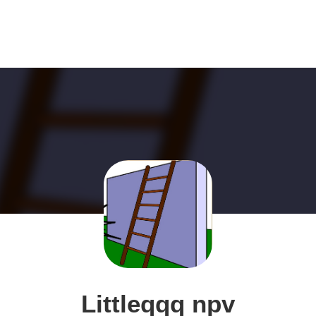
Littleqqq npv