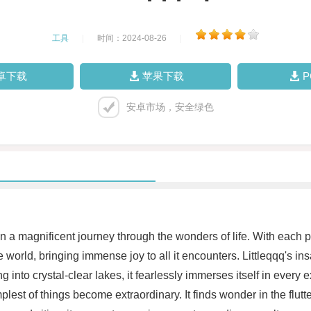
工具
|
时间：2024-08-26
|
卓下载
苹果下载
安卓市场，安全绿色
on a magnificent journey through the wonders of life. With each p
 world, bringing immense joy to all it encounters. Littleqqq's ins
into crystal-clear lakes, it fearlessly immerses itself in ever
lest of things become extraordinary. It finds wonder in the flutter