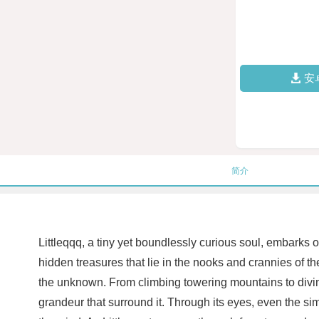
安
简介
Littleqqq, a tiny yet boundlessly curious soul, embarks 
hidden treasures that lie in the nooks and crannies of the
the unknown. From climbing towering mountains to diving 
grandeur that surround it. Through its eyes, even the simp