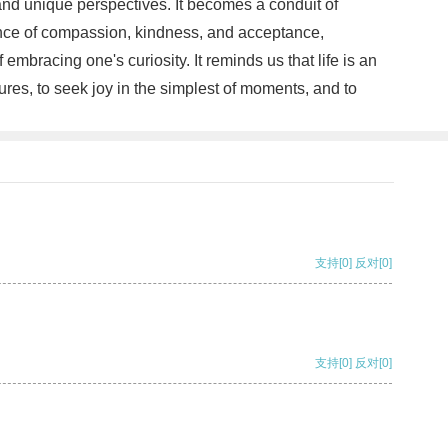
 and unique perspectives. It becomes a conduit of
ance of compassion, kindness, and acceptance,
embracing one's curiosity. It reminds us that life is an
ures, to seek joy in the simplest of moments, and to
支持
[0]
反对
[0]
支持
[0]
反对
[0]