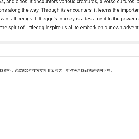
s, and cities, it encounters various creatures, diverse cultures,
ons along the way. Through its encounters, it learns the import
 of all beings. Littleqqq's journey is a testament to the power of 
he spirit of Littleqqq inspire us all to embark on our own advent
找资料，这款app的搜索功能非常强大，能够快速找到我需要的信息。