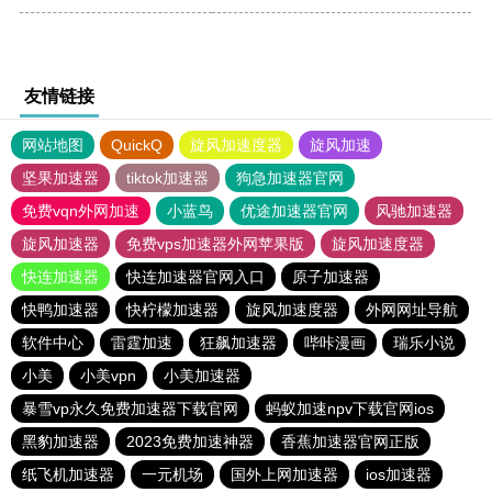
友情链接
网站地图
QuickQ
旋风加速度器
旋风加速
坚果加速器
tiktok加速器
狗急加速器官网
免费vqn外网加速
小蓝鸟
优途加速器官网
风驰加速器
旋风加速器
免费vps加速器外网苹果版
旋风加速度器
快连加速器
快连加速器官网入口
原子加速器
快鸭加速器
快柠檬加速器
旋风加速度器
外网网址导航
软件中心
雷霆加速
狂飙加速器
哔咔漫画
瑞乐小说
小美
小美vpn
小美加速器
暴雪vp永久免费加速器下载官网
蚂蚁加速npv下载官网ios
黑豹加速器
2023免费加速神器
香蕉加速器官网正版
纸飞机加速器
一元机场
国外上网加速器
ios加速器