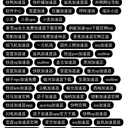
快鸭加速器
快柠檬加速器
旋风加速度器
外网网址导航
软件中心
雷霆加速
狂飙加速器
哔咔漫画
瑞乐小说
小美
小美vpn
小美加速器
暴雪vp永久免费加速器下载官网
蚂蚁加速npv下载官网ios
黑豹加速器
2023免费加速神器
香蕉加速器官网正版
纸飞机加速器
一元机场
国外上网加速器
ios加速器
雷霆加器速
旋风加速度器
快连pvn加速器
outline
快连vp加速器
outline
盘古加速器
黑洞加速噐
雷霆加器速
快联加速器
雷霆加器速
极光vp加速器
梯子npv加速免费
银河加速器下载
安易加速器
outline
快连lets加速器
云帆加速器
极光加速器
西柚加速器
河马加速官网
原子加速器
海鸥加速度
猎豹加速器官网
快连加速器app
quickq加速器
快鸭官网
ios加速器
闪电加速器
原子加速器app官方下载
快鸭vp加速器
雷霆vp加速器官网
星空加速器
ios加速器
旋风加速度器