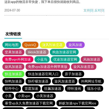
这款app的物流非常快捷，我下单后很快就能收到商品。
2024-07-30
支持
[0]
反对
[0]
友情链接
网站地图
QuickQ
旋风加速度器
旋风加速
坚果加速器
tiktok加速器
狗急加速器官网
免费vqn外网加速
小蓝鸟
优途加速器官网
风驰加速器
旋风加速器
免费vps加速器外网苹果版
旋风加速度器
快连加速器
快连加速器官网入口
原子加速器
快鸭加速器
快柠檬加速器
旋风加速度器
外网网址导航
软件中心
雷霆加速
狂飙加速器
哔咔漫画
瑞乐小说
小美
小美vpn
小美加速器
暴雪vp永久免费加速器下载官网
蚂蚁加速npv下载官网ios