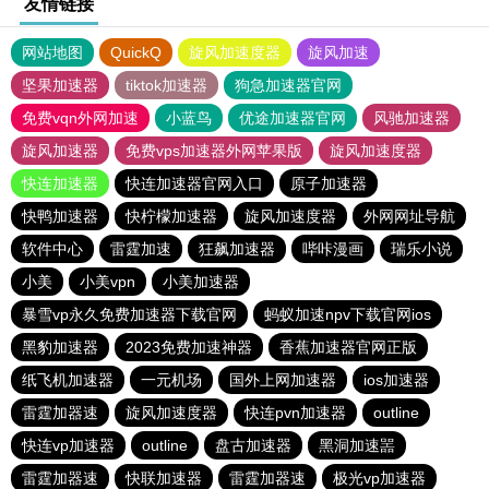
友情链接
网站地图
QuickQ
旋风加速度器
旋风加速
坚果加速器
tiktok加速器
狗急加速器官网
免费vqn外网加速
小蓝鸟
优途加速器官网
风驰加速器
旋风加速器
免费vps加速器外网苹果版
旋风加速度器
快连加速器
快连加速器官网入口
原子加速器
快鸭加速器
快柠檬加速器
旋风加速度器
外网网址导航
软件中心
雷霆加速
狂飙加速器
哔咔漫画
瑞乐小说
小美
小美vpn
小美加速器
暴雪vp永久免费加速器下载官网
蚂蚁加速npv下载官网ios
黑豹加速器
2023免费加速神器
香蕉加速器官网正版
纸飞机加速器
一元机场
国外上网加速器
ios加速器
雷霆加器速
旋风加速度器
快连pvn加速器
outline
快连vp加速器
outline
盘古加速器
黑洞加速噐
雷霆加器速
快联加速器
雷霆加器速
极光vp加速器